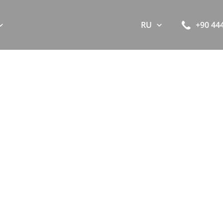
RU
+90 44