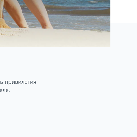
ть привилегия
еле.