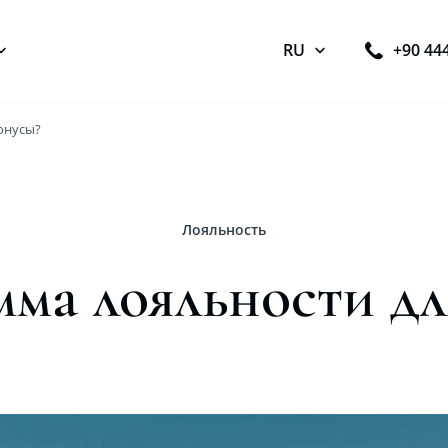
RU
+90 44
онусы?
Лояльность
ма лояльности дл