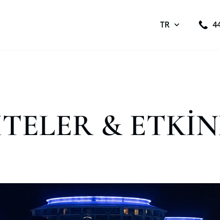
TR
4
İTELER & ETKİN