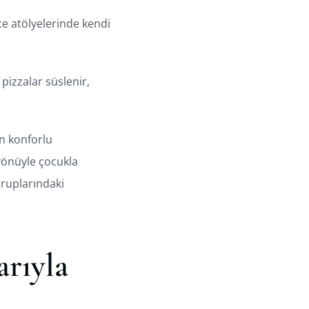
ce atölyelerinde kendi
 pizzalar süslenir,
in konforlu
 yönüyle çocukla
 gruplarındaki
arıyla