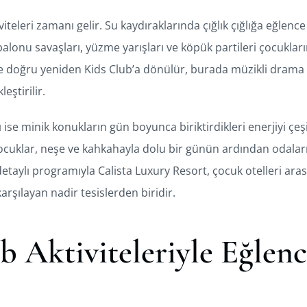
iteleri zamanı gelir. Su kaydıraklarında çığlık çığlığa eğlenc
alonu savaşları, yüzme yarışları ve köpük partileri çocukların
ne doğru yeniden Kids Club’a dönülür, burada müzikli drama 
eştirilir.
se minik konukların gün boyunca biriktirdikleri enerjiyi çeşit
Çocuklar, neşe ve kahkahayla dolu bir günün ardından odala
detaylı programıyla Calista Luxury Resort, çocuk otelleri ara
arşılayan nadir tesislerden biridir.
b Aktiviteleriyle Eğlenc