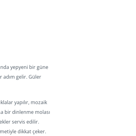
sında yepyeni bir güne
r adım gelir. Güler
klalar yapılır, mozaik
ısa bir dinlenme molası
kler servis edilir.
metiyle dikkat çeker.