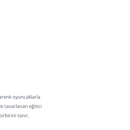
garenk oyuncaklarla
e tasarlanan eğitici
rbirini tanır,