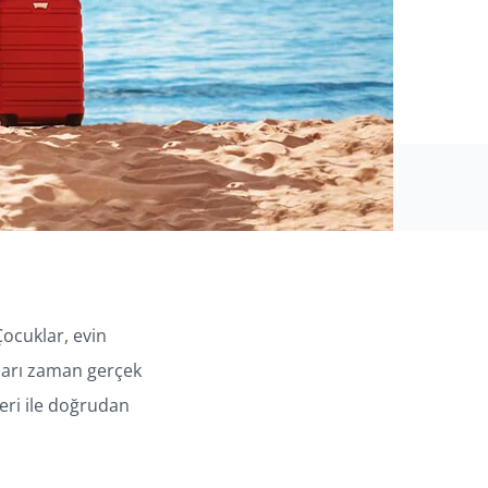
Çocuklar, evin
ukları zaman gerçek
leri ile doğrudan