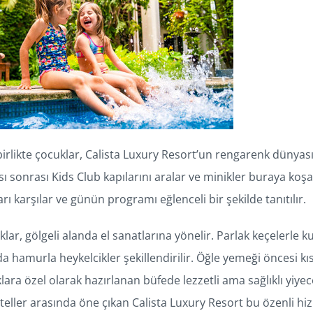
a birlikte çocuklar, Calista Luxury Resort’un rengarenk dünya
sı sonrası Kids Club kapılarını aralar ve minikler buraya koşa
ı karşılar ve günün programı eğlenceli bir şekilde tanıtılır.
ar, gölgeli alanda el sanatlarına yönelir. Parlak keçelerle ku
da hamurla heykelcikler şekillendirilir. Öğle yemeği öncesi k
lara özel olarak hazırlanan büfede lezzetli ama sağlıklı yiyece
eller arasında öne çıkan Calista Luxury Resort bu özenli hiz