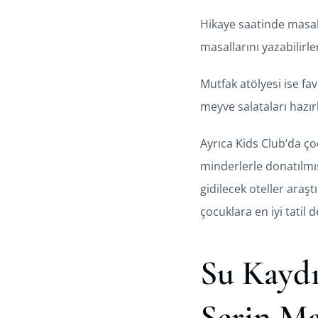
Hikaye saatinde masal 
masallarını yazabilirle
Mutfak atölyesi ise fav
meyve salataları hazır
Ayrıca Kids Club’da ço
minderlerle donatılmış
gidilecek oteller araşt
çocuklara en iyi tatil
Su Kaydı
Serin Ma