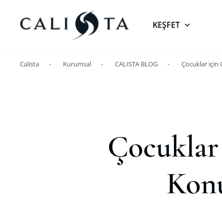
KEŞFET
Calista
Kurumsal
CALISTA BLOG
Çocuklar için
Çocuklar 
Konu