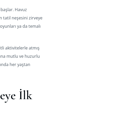
e başlar. Havuz
 tatil neşesini zirveye
oyunları ya da temalı
li aktivitelerle atmış
rına mutlu ve huzurlu
sında her yaştan
eye İlk