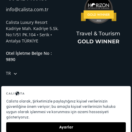
info@calista.com.tr
Calista Luxury Resort
Kadriye Mah. Kadriye 5.Sk.
Travel & Tourism
No:1/51 PK.104 • Serik •
Antalya TÜRKİYE
GOLD WINNER
Otel İşletme Belge No :
9890
TR
Menü
Gizlilik Politikası
KVKK
Çerez Tercihlerinizi Yönetin
Çerez Ayarlarınızı Sıfırlayın