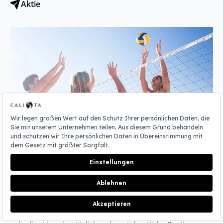
Aktie
10 Juli 2025
Beachvolleyball-Guide: Regeln, Spieleranzahl
und Feldmaße
Reservierung
Sport ist unglaublich wichtig für einen gesunden und fitten
Körper. Jeder sollte die Sportart, die ihn interessiert,