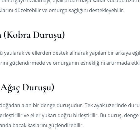
ak omurgayı hizalamayı, ayaklardan başa kadar vücudu uzatm
arını düzeltebilir ve omurga sağlığını destekleyebilir.
a (Kobra Duruşu)
 yatılarak ve ellerden destek alınarak yapılan bir arkaya e
slarını güçlendirmede ve omurganın esnekliğini artırmada etkil
(Ağaç Duruşu)
 doğadan alan bir denge duruşudur. Tek ayak üzerinde duru
erleştirilir ve eller yukarı doğru birleştirilir. Bu duruş, den
amanda bacak kaslarını güçlendirebilir.