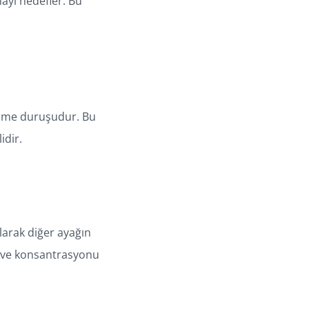
ayı hedefler. Bu
ğilme duruşudur. Bu
idir.
larak diğer ayağın
ge ve konsantrasyonu