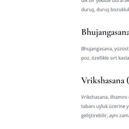
dik bir şekilde durar
duruş, duruş bozuklukl
Bhujangasan
Bhujangasana, yüzüstü
poz, özellikle sırt ka
Vrikshasana 
Vrikshasana, ilhamını
tabanı uyluk üzerine y
geliştirebilir, aynı z